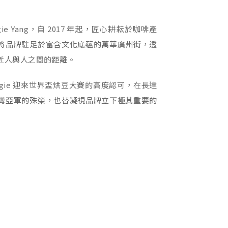
e Yang，自 2017 年起，匠心耕耘於咖啡產
將品牌駐足於富含文化底蘊的萬華廣州街，透
近人與人之間的距離。
Angie 迎來世界盃烘豆大賽的高度認可，在長達
灣亞軍的殊榮，也替凝視品牌立下極其重要的