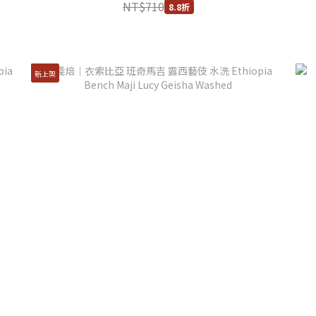
NT$710
8.8折
新上架