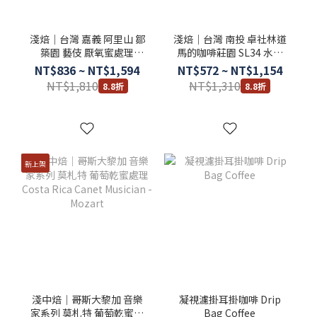
淺焙｜台灣 嘉義 阿里山 鄒
淺焙｜台灣 南投 卓社林道
築園 藝伎 厭氧蜜處理
馬的咖啡莊園 SL34 水洗
Taiwan Alishan Zou
Taiwan Nantou Mars
NT$836 ~ NT$1,594
NT$572 ~ NT$1,154
Coffee Geisha Anaerobic
Coffee Washed
NT$1,810
NT$1,310
8.8折
8.8折
Honey
新上架
淺中焙｜哥斯大黎加 音樂
凝視濾掛耳掛咖啡 Drip
家系列 莫札特 葡萄乾蜜處
Bag Coffee