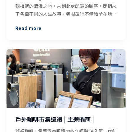
親相遇的浪漫之地。來到此處配鏡的顧客，都捎來
了各自不同的人生故事，老眼鏡行不僅給予在地居
民再見清晰世界的機會，更從顧客的眼中，透視專
Read more
屬萬華的故事。
戶外咖啡市集巡禮 | 主題攤商 |
凝視咖啡，承襲青商眼鏡40多年經驗 注入第二代創