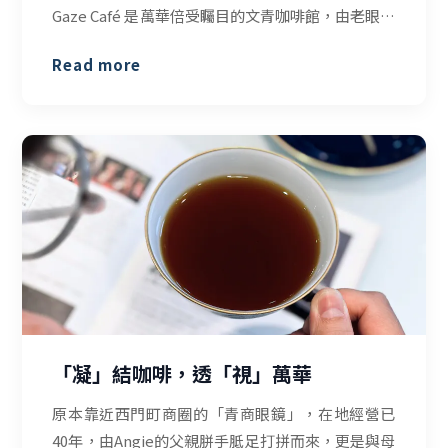
Gaze Café 是萬華倍受矚目的文青咖啡館，由老眼鏡
行轉型成為複合式咖啡廳，成功創造話題，店內的
Read more
咖啡以及烘焙產品廣受消費者喜愛，而今年凝視咖
啡也特別與在地老店西門麵店、以及製茶老師傅攜
手合作，推出2021年最新的中秋禮盒，獨創的甜點
巧思，讓您送長輩面子十足，送朋友更顯心意滿
滿！
「凝」結咖啡，透「視」萬華
原本靠近西門町商圈的「青商眼鏡」，在地經營已
40年，由Angie的父親胼手胝足打拼而來，更是與母