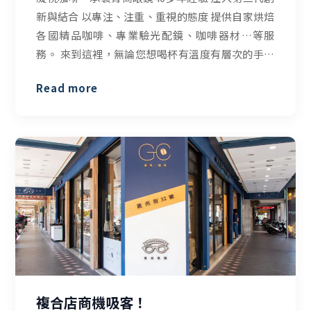
新與結合 以專注、注重、重視的態度 提供自家烘焙
各國精品咖啡、專業驗光配鏡、咖啡器材…等服
務。 來到這裡，無論您想喝杯有溫度有層次的手沖
咖啡，或純粹欣賞時下最流行太陽眼鏡、光學眼
Read more
鏡，或專業的驗光配鏡諮詢
複合店商機吸客！