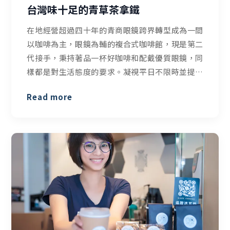
台灣味十足的青草茶拿鐵
在地經營超過四十年的青商眼鏡跨界轉型成為一間
以咖啡為主，眼鏡為輔的複合式咖啡館，現是第二
代接手，秉持著品一杯好咖啡和配戴優質眼鏡，同
樣都是對生活態度的要求。凝視平日不限時並提供
網路插座，每人低消一杯飲品。店內的特色飲品青
Read more
草茶拿鐵很有意思，不只創新還充滿台灣味，值得
一試！