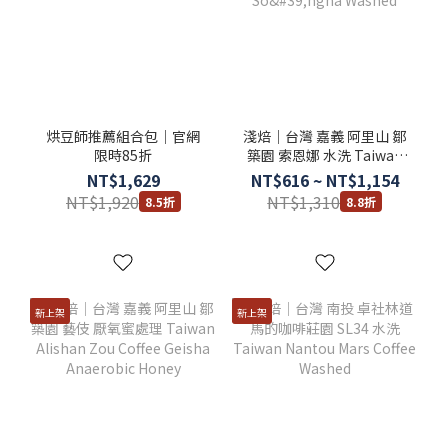
烘豆師推薦組合包｜官網
淺焙｜台灣 嘉義 阿里山 鄒
限時85折
築園 索恩娜 水洗 Taiwan
Alishan Zou Coffee
NT$1,629
NT$616 ~ NT$1,154
So'ngna Washed
NT$1,920
NT$1,310
8.5折
8.8折
新上架
新上架