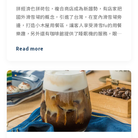
拼經濟也拼荷包，複合商店成為新趨勢，有店家把
國外滑雪場的概念，引進了台灣，在室內滑雪場旁
邊，打造小木屋用餐區，讓客人享受滑雪fu的用餐
樂趣，另外還有咖啡館提供了睡眠機的服務，眼鏡
行結合了手沖咖啡，像這樣的複合式商家，也就是
Read more
說結合兩種不同業態的商品或者品牌，吸引更多客
群拓展營收。