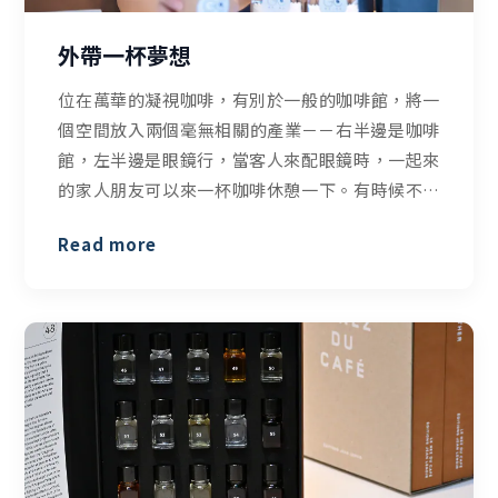
外帶一杯夢想
位在萬華的凝視咖啡，有別於一般的咖啡館，將一
個空間放入兩個毫無相關的產業－－右半邊是咖啡
館，左半邊是眼鏡行，當客人來配眼鏡時，一起來
的家人朋友可以來一杯咖啡休憩一下。有時候不同
產業的結合，會碰撞出大於1+1的火花，這也是身為
Read more
眼鏡行第二代的Angie正在做的事情。