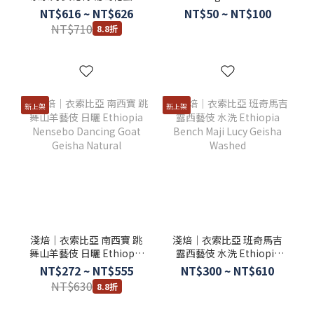
理 Costa Rica Canet
NT$616 ~ NT$626
NT$50 ~ NT$100
Musician - Mozart
NT$710
8.8折
新上架
新上架
淺焙｜衣索比亞 南西寶 跳
淺焙｜衣索比亞 班奇馬吉
舞山羊藝伎 日曬 Ethiopia
露西藝伎 水洗 Ethiopia
Nensebo Dancing Goat
Bench Maji Lucy Geisha
NT$272 ~ NT$555
NT$300 ~ NT$610
Geisha Natural
Washed
NT$630
8.8折