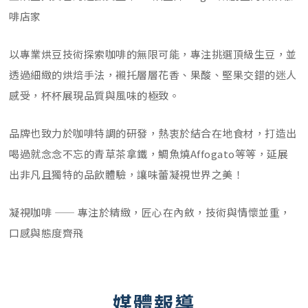
啡店家
以專業烘豆技術探索咖啡的無限可能，專注挑選頂級生豆，並
透過細緻的烘焙手法，襯托層層花香、果酸、堅果交錯的迷人
感受，杯杯展現品質與風味的極致。
品牌也致力於咖啡特調的研發，熱衷於結合在地食材，打造出
喝過就念念不忘的青草茶拿鐵，鯛魚燒Affogato等等，延展
出非凡且獨特的品飲體驗，讓味蕾凝視世界之美！
凝視咖啡 —— 專注於精緻，匠心在內斂，技術與情懷並重，
口感與態度齊飛
媒體報導